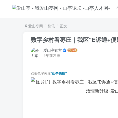
爱山亭网
快讯
正文
数字乡村看枣庄｜我区“E诉通+
爱山亭官方
4年前发布
点蓝色字关注
“山亭快报”