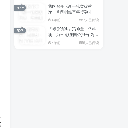
我区召开《新一轮突破菏
TOP5
泽、鲁西崛起三年行动计划
（2023—2025年）》（征求
4年前
587人已阅读
意见稿）政策分析研判会议
「领导访谈」冯仰攀：坚持
TOP6
项目为王 彰显国企担当 为全
区工业经济、招商引资和重
4年前
558人已阅读
点项目建设贡献“交发力量”
只
巡