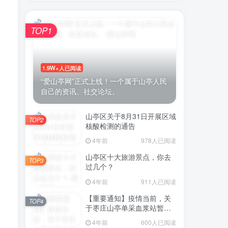
TOP1
账号密码登录
1.9W+人已阅读
“爱山亭网”正式上线！一个属于山亭人民
自己的资讯、社交论坛。
登录
山亭区关于8月31日开展区域
微信登录
TOP2
核酸检测的通告
示同意
用户协议
4年前
978人已阅读
山亭区十大旅游景点，你去
TOP3
过几个？
4年前
911人已阅读
【重要通知】疫情当前，关
TOP4
于枣庄山亭单采血浆站暂停
采浆业务的通告
4年前
600人已阅读