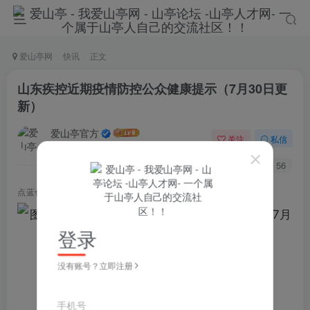
爱山亭网
快讯
正文
山东疾控近期疫情防控公众健康提示（7月30日更
新）
爱山亭官方
关注
私信
4年前发布
75
56
点蓝色字关注
“山亭快报”
登录
没有账号？立即注册
手机号