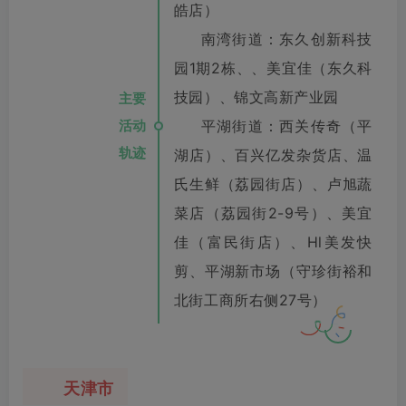
皓店）
南湾街道：东久创新科技
园1期2栋、、美宜佳（东久科
技园）、锦文高新产业园
主要
活动
平湖街道：西关传奇（平
轨迹
湖店）、百兴亿发杂货店、温
氏生鲜（荔园街店）、卢旭蔬
菜店（荔园街2-9号）、美宜
佳（富民街店）、Hl美发快
剪、平湖新市场（守珍街裕和
北街工商所右侧27号）
天津市