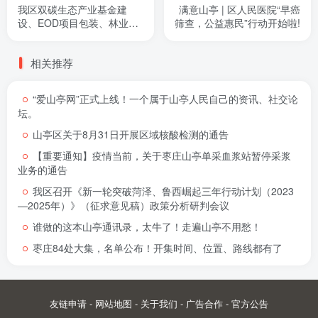
我区双碳生态产业基金建
满意山亭 | 区人民医院“早癌
设、EOD项目包装、林业碳
筛查，公益惠民”行动开始啦!
汇开发座谈会召开
相关推荐
“爱山亭网”正式上线！一个属于山亭人民自己的资讯、社交论
坛。
山亭区关于8月31日开展区域核酸检测的通告
【重要通知】疫情当前，关于枣庄山亭单采血浆站暂停采浆
业务的通告
我区召开《新一轮突破菏泽、鲁西崛起三年行动计划（2023
—2025年）》（征求意见稿）政策分析研判会议
谁做的这本山亭通讯录，太牛了！走遍山亭不用愁！
枣庄84处大集，名单公布！开集时间、位置、路线都有了
友链申请
-
网站地图
-
关于我们
-
广告合作
-
官方公告