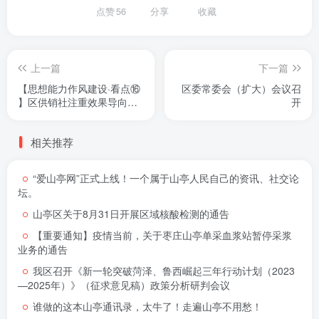
点赞
56
分享
收藏
上一篇
下一篇
【思想能力作风建设·看点⑯
区委常委会（扩大）会议召
】区供销社注重效果导向在
开
担当作为中体现思想能力作
风建设成效
相关推荐
“爱山亭网”正式上线！一个属于山亭人民自己的资讯、社交论
坛。
山亭区关于8月31日开展区域核酸检测的通告
【重要通知】疫情当前，关于枣庄山亭单采血浆站暂停采浆
业务的通告
我区召开《新一轮突破菏泽、鲁西崛起三年行动计划（2023
—2025年）》（征求意见稿）政策分析研判会议
谁做的这本山亭通讯录，太牛了！走遍山亭不用愁！