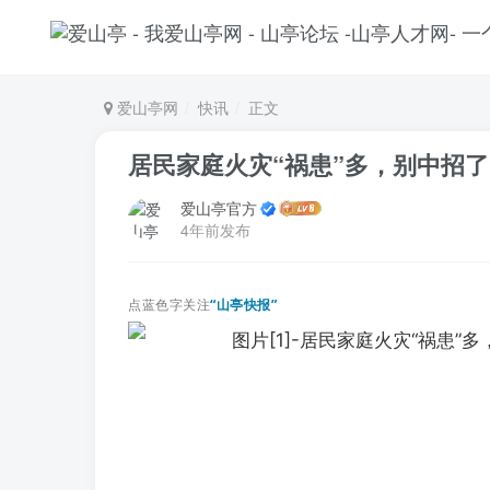
爱山亭网
快讯
正文
居民家庭火灾“祸患”多，别中招
爱山亭官方
4年前发布
点蓝色字关注
“山亭快报”