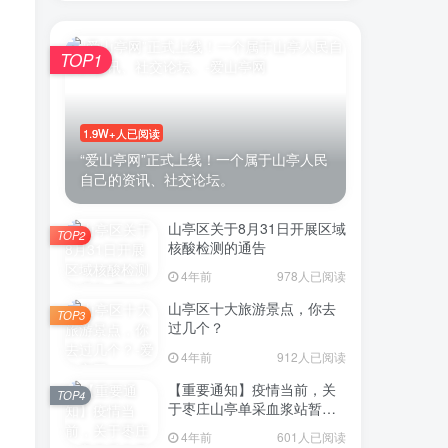
TOP1
账号密码登录
1.9W+人已阅读
登录
“爱山亭网”正式上线！一个属于山亭人民
自己的资讯、社交论坛。
号登录
山亭区关于8月31日开展区域
TOP2
微信登录
核酸检测的通告
4年前
978人已阅读
即表示同意
用户协议
山亭区十大旅游景点，你去
TOP3
过几个？
4年前
912人已阅读
【重要通知】疫情当前，关
TOP4
于枣庄山亭单采血浆站暂停
采浆业务的通告
4年前
601人已阅读