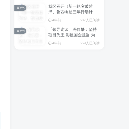
我区召开《新一轮突破菏
TOP5
泽、鲁西崛起三年行动计划
（2023—2025年）》（征求
4年前
587人已阅读
意见稿）政策分析研判会议
「领导访谈」冯仰攀：坚持
TOP6
项目为王 彰显国企担当 为全
区工业经济、招商引资和重
4年前
559人已阅读
点项目建设贡献“交发力量”