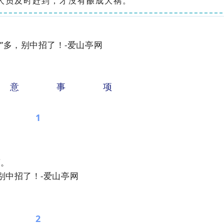
人员及时赶到，才没有酿成大祸。
意
事
项
1
离。
2