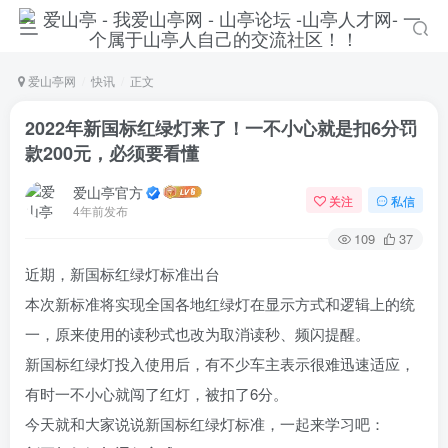
爱山亭网
快讯
正文
2022年新国标红绿灯来了！一不小心就是扣6分罚
款200元，必须要看懂
爱山亭官方
关注
私信
4年前发布
109
37
近期，新国标红绿灯标准出台
本次新标准将实现全国各地红绿灯在显示方式和逻辑上的统
一，原来使用的读秒式也改为取消读秒、频闪提醒。
登录
新国标红绿灯投入使用后，有不少车主表示很难迅速适应，
没有账号？立即注册
有时一不小心就闯了红灯，被扣了6分。
今天就和大家说说新国标红绿灯标准，一起来学习吧：
手机号