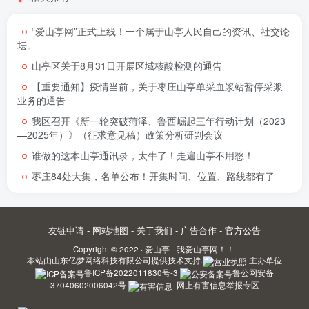
“爱山亭网”正式上线！一个属于山亭人民自己的资讯、社交论
坛。
山亭区关于8月31日开展区域核酸检测的通告
【重要通知】疫情当前，关于枣庄山亭单采血浆站暂停采浆
业务的通告
我区召开《新一轮突破菏泽、鲁西崛起三年行动计划（2023
—2025年）》（征求意见稿）政策分析研判会议
谁做的这本山亭通讯录，太牛了！走遍山亭不用愁！
枣庄84处大集，名单公布！开集时间、位置、路线都有了
友链申请
-
网站地图
-
关于我们
-
广告合作
-
官方公告
Copyright © 2022 ·
爱山亭 - 我爱山亭网！！
本站由
山东亿梦网络科技有限公司
提供技术支持.
主办单位
鲁ICP备2022011830号-3
鲁公网安备
37040602006042号
网上有害信息举报专区