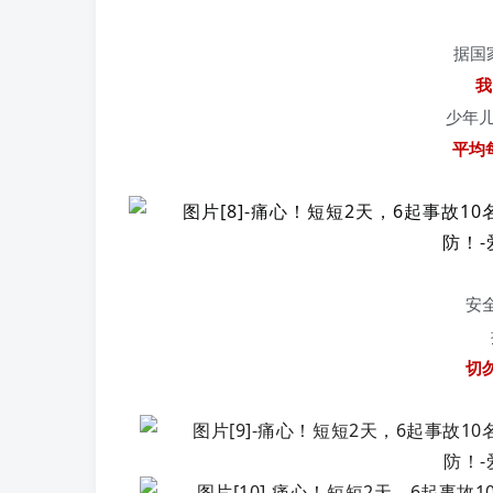
据国
我
少年儿
平均
安
切