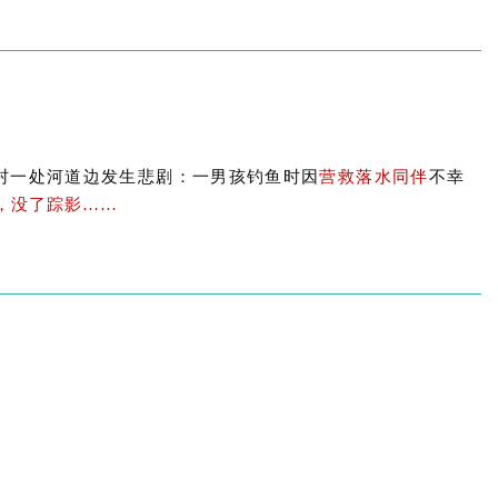
结村一处河道边发生悲剧：
一男孩钓鱼时因
营救落水同伴
不幸
，没了踪影……