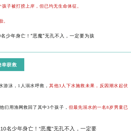
个孩子被打捞上岸，但已均无生命体征。
胎。
侥幸获救
玩水游泳，1人溺水呼救，
其他3人下水施救未果，反因潮水起伏
他们用渔网救回了其中3个孩子，
但最先溺水的一名8岁男童已