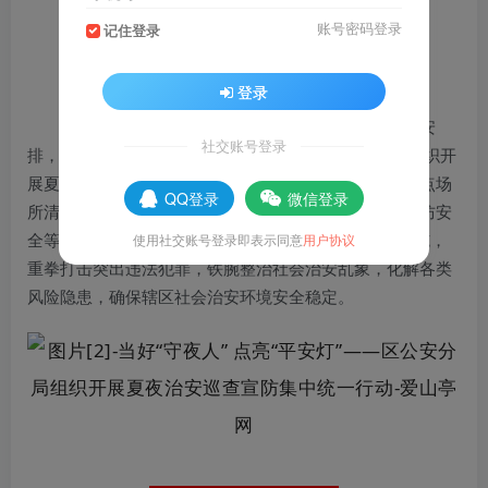
账号密码登录
记住登录
登录
根据全国公安机关夏夜治安巡查宣防集中统一行动安
社交账号登录
排，区公安分局7月22日20时至25日2时在全区范围内组织开
展夏夜治安巡查宣防集中统一行动，集中设卡盘查、重点场
QQ登录
微信登录
所清查、重点部位巡查及反诈、交通安全、禁毒赌、消防安
全等宣传，全面落实“打、防、管、控、治”各项工作措施，
使用社交账号登录即表示同意
用户协议
重拳打击突出违法犯罪，铁腕整治社会治安乱象，化解各类
风险隐患，确保辖区社会治安环境安全稳定。