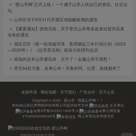
“爱山亭网”正式上线！一个属于山亭人民自己的资讯、社交论
坛。
山亭区关于8月31日开展区域核酸检测的通告
【重要通知】疫情当前，关于枣庄山亭单采血浆站暂停采浆
业务的通告
我区召开《新一轮突破菏泽、鲁西崛起三年行动计划（2023
—2025年）》（征求意见稿）政策分析研判会议
谁做的这本山亭通讯录，太牛了！走遍山亭不用愁！
枣庄84处大集，名单公布！开集时间、位置、路线都有了
友链申请
-
网站地图
-
关于我们
-
广告合作
-
官方公告
Copyright © 2022 ·
爱山亭 - 我爱山亭网！！
本站由
山东亿梦网络科技有限公司
提供技术支持.
主办单位
鲁ICP备2022011830号-3
鲁公网安备
37040602006042号
网上有害信息举报专区
扫码加QQ在线交流群