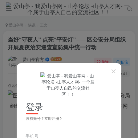
爱山亭网
快讯
正文
当好“守夜人” 点亮“平安灯”——区公安分局组织
开展夏夜治安巡查宣防集中统一行动
爱山亭官方
关注
私信
4年前发布
105
41
点蓝色字关注
“山亭快报”
登录
没有账号？立即注册
手机号