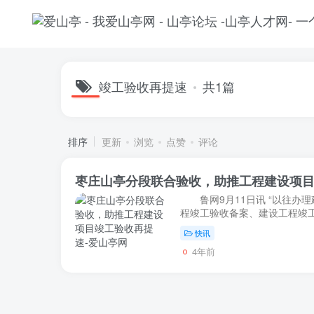
竣工验收再提速
共1篇
排序
更新
浏览
点赞
评论
枣庄山亭分段联合验收，助推工程建设项
鲁网9月11日讯 “以往办
程竣工验收备案、建设工程竣
收，要分头跑多个部门，反复
快讯
时一个多月才能完...
4年前