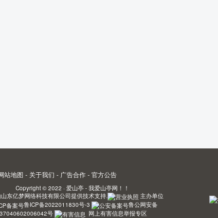
网站地图
-
关于我们
-
广告合作
-
官方公告
Copyright © 2022 ·
爱山亭 - 我爱山亭网！！
由
山东亿梦网络科技有限公司
提供技术支持.
主办单位
鲁ICP备2022011830号-3
鲁公网安备
37040602006042号
网上有害信息举报专区